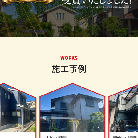
WORKS
施工事例
三田市
・
I様邸
豊中市
・
Y様邸