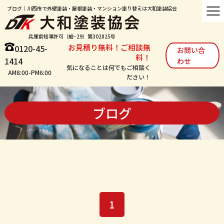
ブログ｜川西市で外壁塗装・屋根塗装・マンション塗り替えは大和塗装協会
兵庫県知事許可（般−29）第302825号
お見積り無料！ご相談無
0120-45-
お問い合
料！
1414
わせ
気になることは何でもご相談く
AM8:00-PM6:00
ださい！
ブログ
1