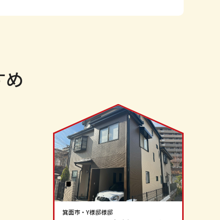
すめ
箕面市
・
Y様邸
様邸