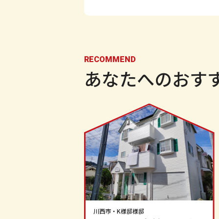
RECOMMEND
あなたへのおす
川西市
・
K様邸
様邸