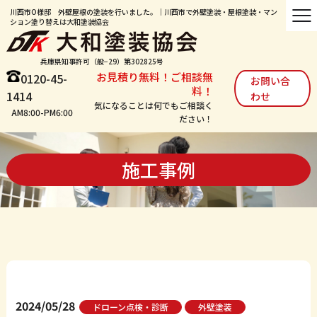
川西市O様邸 外壁屋根の塗装を行いました。｜川西市で外壁塗装・屋根塗装・マン
ション塗り替えは大和塗装協会
兵庫県知事許可（般−29）第302825号
お見積り無料！ご相談無
0120-45-
お問い合
料！
1414
わせ
気になることは何でもご相談く
AM8:00-PM6:00
ださい！
施工事例
2024/05/28
ドローン点検・診断
外壁塗装