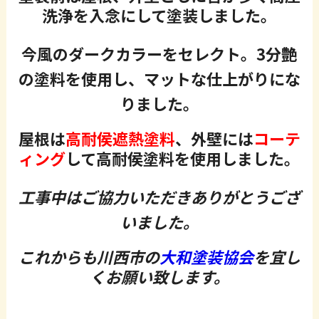
洗浄を入念にして塗装しました。
今風のダークカラーをセレクト。3分艶
の塗料を使用し、マットな仕上がりにな
りました。
屋根は
高耐侯遮熱塗料
、外壁には
コーテ
ィング
して高耐侯塗料を使用しました。
工事中はご協力いただきありがとうござ
いました。
これからも川西市の
大和塗装協会
を宜し
くお願い致します。