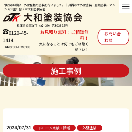
伊丹市K様邸 外壁屋根の塗装を行いました。｜川西市で外壁塗装・屋根塗装・マン
ション塗り替えは大和塗装協会
兵庫県知事許可（般−29）第302825号
お見積り無料！ご相談無
0120-45-
お問い合
料！
1414
わせ
気になることは何でもご相談く
AM8:00-PM6:00
ださい！
施工事例
2024/07/31
ドローン点検・診断
外壁塗装