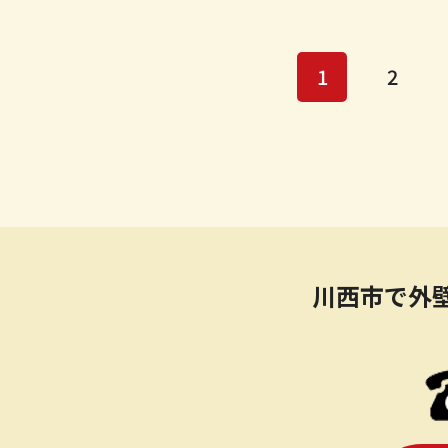
1
2
川西市で外