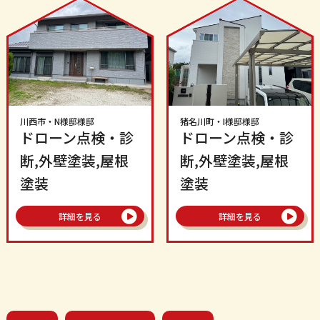
川西市
・
N様邸
様邸
猪名川町
・
I様邸
様邸
ドローン点検・診
ドローン点検・診
断,外壁塗装,屋根
断,外壁塗装,屋根
塗装
塗装
詳細を見る
詳細を見る