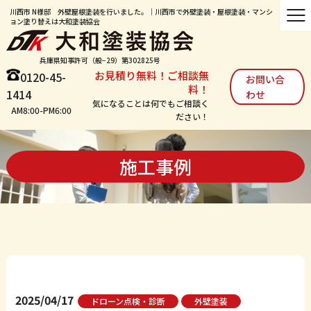
川西市 N様邸 外壁屋根塗装を行いました。｜川西市で外壁塗装・屋根塗装・マンシ
ョン塗り替えは大和塗装協会
兵庫県知事許可（般−29）第302825号
お見積り無料！ご相談無
0120-45-
お問い合
料！
1414
わせ
気になることは何でもご相談く
AM8:00-PM6:00
ださい！
施工事例
2025/04/17
ドローン点検・診断
外壁塗装