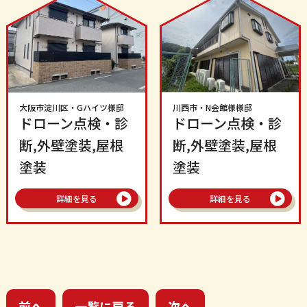
大阪市淀川区
・
Gハイツ
様邸
川西市
・
N会館様
様邸
ドローン点検・診
ドローン点検・診
断,外壁塗装,屋根
断,外壁塗装,屋根
塗装
塗装
詳細を見る
詳細を見る
前へ
一覧に戻る
次へ