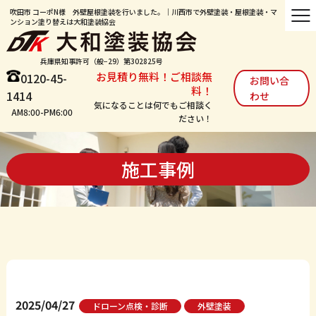
吹田市 コーポN様 外壁屋根塗装を行いました。｜川西市で外壁塗装・屋根塗装・マ
ンション塗り替えは大和塗装協会
兵庫県知事許可（般−29）第302825号
お見積り無料！ご相談無
0120-45-
お問い合
料！
1414
わせ
気になることは何でもご相談く
AM8:00-PM6:00
ださい！
施工事例
2025/04/27
ドローン点検・診断
外壁塗装